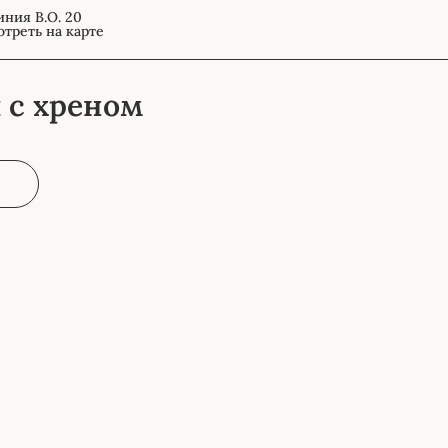
иния В.О. 20
треть на карте
 с хреном